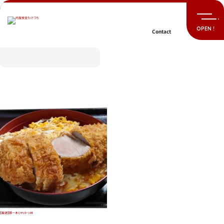
Skip
to
content
Contact
【厳選】豚一本ひれかつ丼