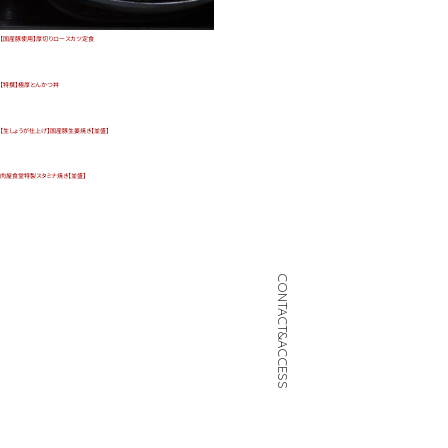
【国産豚使用】厚切りロースカツ定食
【特撰】極厚とんかつ丼
【生しょうが仕上げ】国産豚生姜焼き【並盛】
肉屋食堂特製スタミナ焼き【並盛】
CONTACT&ACCESS