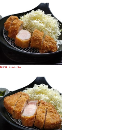
【厳選】豚一本ひれかつ定食